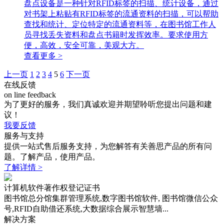
盘点设备是一种针对RFID标签的扫描、统计设备，通过
对书架上粘贴有RFID标签的流通资料的扫描，可以帮助
查找和统计、定位特定的流通资料等，在图书馆工作人
员寻找丢失资料和盘点书籍时发挥效率。要求使用方
便，高效，安全可靠，美观大方。
查看更多 >
上一页
1
2
3
4
5
6
下一页
在线反馈
on line feedback
为了更好的服务，我们真诚欢迎并期望聆听您提出问题和建
议！
我要反馈
服务与支持
提供一站式售后服务支持，为您解答有关善思产品的所有问
题。了解产品，使用产品。
了解详情 >
计算机软件著作权登记证书
图书馆总分馆集群管理系统,数字图书馆软件, 图书馆微信公众
号,RFID自助借还系统,大数据综合展示智慧墙...
解决方案