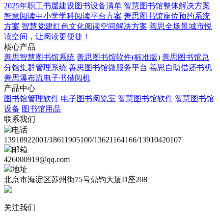
2025年职工书屋建设图书设备清单
智慧图书馆整体解决方案
智慧阅读中小学学科阅读平台方案
善思图书馆座位预约系统
方案
智慧党建红色文化阅读空间解决方案
善思全场景城市悦
读空间，让阅读更便捷！
核心产品
善思智慧图书馆系统
善思图书馆软件(标准版)
善思图书馆总
分馆集群管理系统
善思图书馆微服务平台
善思自助借还书机
善思瀑布流电子书借阅机
产品中心
图书馆管理软件
电子图书阅览室
智慧图书馆软件
智慧图书馆
设备
图书馆用品
联系我们
电话
13910922001/18611905100/13621164166/13910420107
邮箱
426000919@qq.com
地址
北京市海淀区苏州街75号鼎钧大厦D座208
关注我们