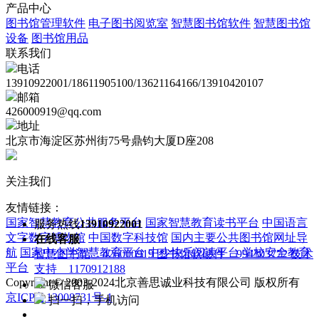
产品中心
图书馆管理软件
电子图书阅览室
智慧图书馆软件
智慧图书馆
设备
图书馆用品
联系我们
电话
13910922001/18611905100/13621164166/13910420107
邮箱
426000919@qq.com
地址
北京市海淀区苏州街75号鼎钧大厦D座208
关注我们
友情链接：
国家智慧教育公共服务平台
国家智慧教育读书平台
中国语言
服务热线
13910922001
文字数字博物馆
中国数字科技馆
国内主要公共图书馆网址导
在线客服
航
国家中小学智慧教育平台
中少快乐阅读平台
学校安全教育
智慧图书馆 426000919
图书馆软硬件 994303772
技术
平台
支持 1170912188
Copyright © 2003-2024北京善思诚业科技有限公司 版权所有
微信客服
京ICP备13008731号-1
扫一扫，手机访问