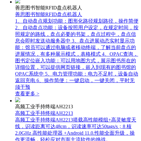
善思图书智能RFID盘点机器人
善思图书智能RFID盘点机器人
1、自动盘点规划功能：图形化路径规划路径，操作简便
2、自动盘点功能：设备按照用户设定，在规定时间，按
照规定的路线，盘点必要的书架，盘点过程中，盘点信
息会即时发送动服务器中 3、盘点进展动态实时显示功
能：馆员可以通过电脑或者移动终端，了解当前盘点的
进展情况，有多种展示模式，表格模式 4、OPAC查询，
图书定位嵌入功能：可以用地图方式，展示图书所在的
详细位置，可以提供网页链接，嵌入到现有的图书馆的
OPAC系统中 5、电力管理功能：电力不足时，设备自动
返回充电 6、操作简便：一键启动，一键关闭，平时无
须干预
查看更多 >
高频工业手持终端AH2213
高频工业手持终端AH2213
高频工业手持终端AH2213搭载高性能模组+高灵敏度天
线，识读距离可达48cm，识读速率可达50tags/s；8 核
2.0GHz 高性能处理器 +Android 11.0.性能全面升级，操
作更流畅，轻松应对市面主流软件的挑战。