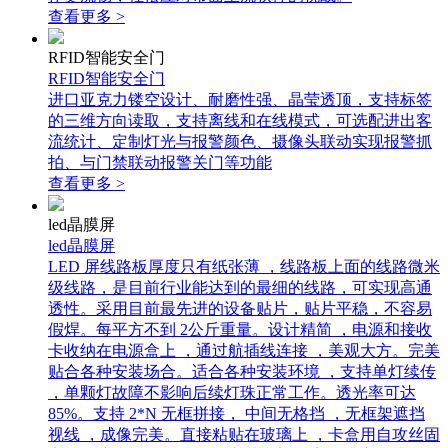
查看更多 >
RFID智能安全门
RFID智能安全门
进口亚克力镂空设计、耐磨性强、晶莹透顶，支持标签
的三维方向读取，支持离线和在线模式，可选配进出客
流统计、定制灯光与报警颜色、摄像头联动实现报警抓
拍、与门禁联动报警关门等功能
查看更多 >
led晶膜屏
led晶膜屏
LED 屏线路板厚度只有纸张薄 ，线路板上面的线路微米
级线路，是目前行业能达到的最细的线路，可实现高通
透性。采用目前最先进的设备贴片，贴片平稳，不容易
假焊。每平方不到 2公斤重量。设计精简 ，电源和接收
卡收纳在电源盒上 ，通过航插线连接 ，美观大方。完美
贴合各种安装场合。适合各种安装环境 ，支持单灯续传
，单颗灯故障不影响后续灯珠正常工作。透光率可达
85%。支持 2*N 无框拼接， 中间无格挡 ，无框架遮挡
视线 ，成像完美。直接粘贴在玻璃上 ，卡盒用自攻丝固