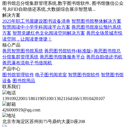
图书馆总分馆集群管理系统,数字图书馆软件, 图书馆微信公众
号,RFID自助借还系统,大数据综合展示智慧墙...
解决方案
2025年职工书屋建设图书设备清单
智慧图书馆整体解决方案
智慧阅读中小学学科阅读平台方案
善思图书馆座位预约系统
方案
智慧党建红色文化阅读空间解决方案
善思全场景城市悦
读空间，让阅读更便捷！
核心产品
善思智慧图书馆系统
善思图书馆软件(标准版)
善思图书馆总
分馆集群管理系统
善思图书馆微服务平台
善思自助借还书机
善思瀑布流电子书借阅机
产品中心
图书馆管理软件
电子图书阅览室
智慧图书馆软件
智慧图书馆
设备
图书馆用品
联系我们
电话
13910922001/18611905100/13621164166/13910420107
邮箱
426000919@qq.com
地址
北京市海淀区苏州街75号鼎钧大厦D座208